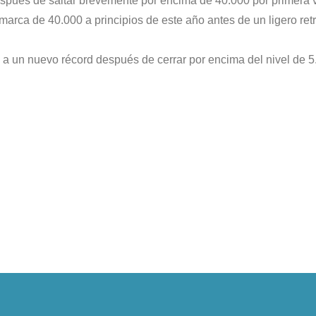
espués de saltar brevemente por encima de 40.000 por primera v
arca de 40.000 a principios de este año antes de un ligero ret
 a un nuevo récord después de cerrar por encima del nivel de 5