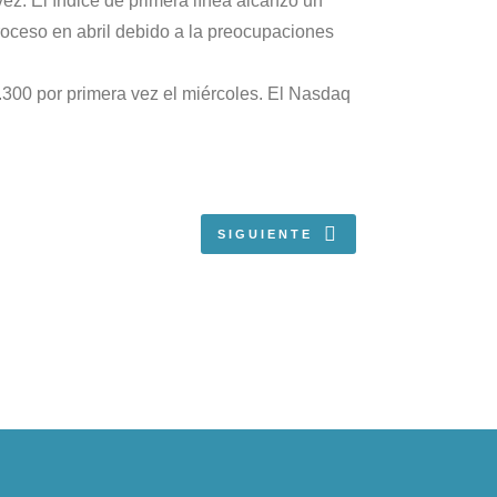
ez. El índice de primera línea alcanzó un
roceso en abril debido a la preocupaciones
.300 por primera vez el miércoles. El Nasdaq
SIGUIENTE