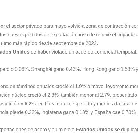
r el sector privado para mayo volvió a zona de contracción con
n los nuevos pedidos de exportación puso de relieve el impacto 
u ritmo más rápido desde septiembre de 2022.
tados Unidos
de haber violado un acuerdo comercial temporal. 
n perdió 0.06%, Shanghái ganó 0.43%, Hong Kong ganó 1.53% y
ozona en términos anuales creció el 1.9% a mayo, levemente me
lación núcleo creció el 2.3%, también menor al 2.7% presentado e
 ubicó en 6.2%. en línea con lo esperado y menor a la tasa del
cia pierde 0.22%, Inglaterra gana 0.13% y España cae 0.78%. I
xportaciones de acero y aluminio a
Estados Unidos
se duplicar