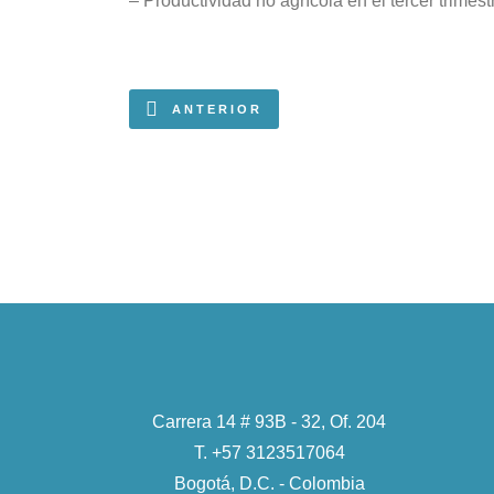
– Productividad no agrícola en el tercer trimest
ANTERIOR
Carrera 14 # 93B - 32, Of. 204
T. +57 3123517064
Bogotá, D.C. - Colombia