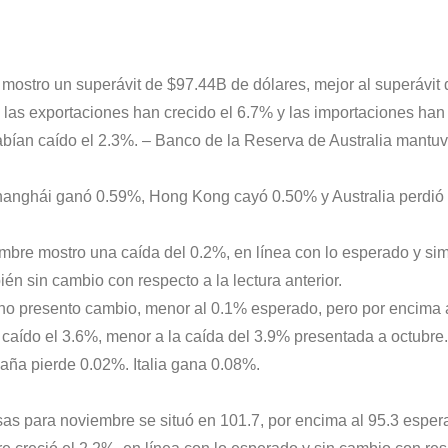
ostro un superávit de $97.44B de dólares, mejor al superávit 
las exportaciones han crecido el 6.7% y las importaciones han 
bían caído el 2.3%. – Banco de la Reserva de Australia mantuvo
Shanghái ganó 0.59%, Hong Kong cayó 0.50% y Australia perdió
mbre mostro una caída del 0.2%, en línea con lo esperado y sim 
ién sin cambio con respecto a la lectura anterior.
 no presento cambio, menor al 0.1% esperado, pero por encima a
a caído el 3.6%, menor a la caída del 3.9% presentada a octubr
aña pierde 0.02%. Italia gana 0.08%.
s para noviembre se situó en 101.7, por encima al 95.3 esperad